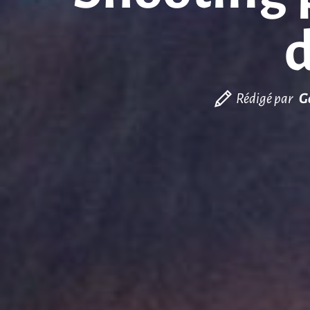
d
Rédigé par
G