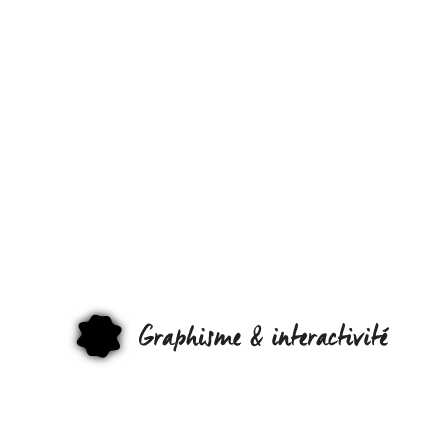
SHOOTIN
PHOTO
AVEC DES
ANDROID
DANS LE
GRAPHI
DÉSERT…