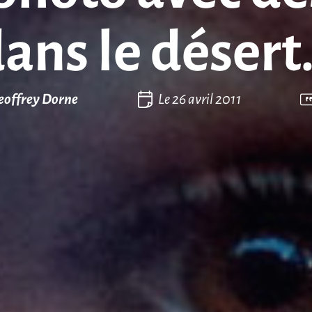
ans le déser
eoffrey Dorne
Le
26 avril 2011