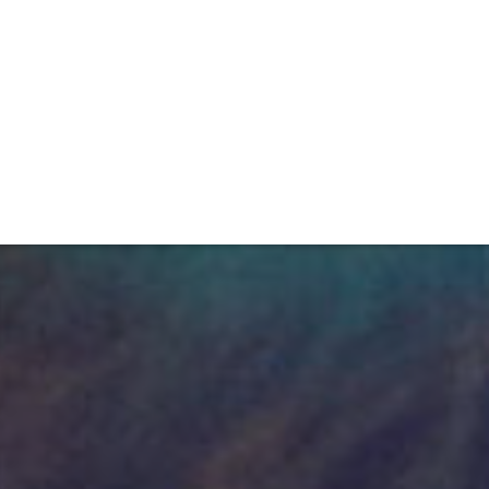
ET
INTERAC