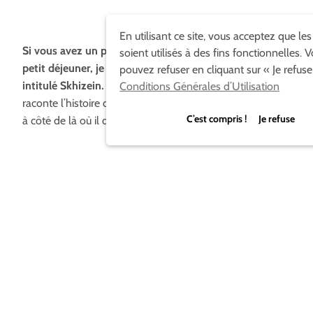
En utilisant ce site, vous acceptez que le
Si vous avez un peu de temps ce matin pendant votre
soient utilisés à des fins fonctionnelles. 
petit déjeuner, je vous propose un film d’animation
pouvez refuser en cliquant sur « Je refuse
intitulé Skhizein.
Réalisé par Jéremy Clapin, ce petit film
Conditions Générales d’Utilisation
raconte l’histoire d’un homme qui se retrouve être 91cm
C’est compris ! Je refuse
à côté de là où il devrait être réellement !