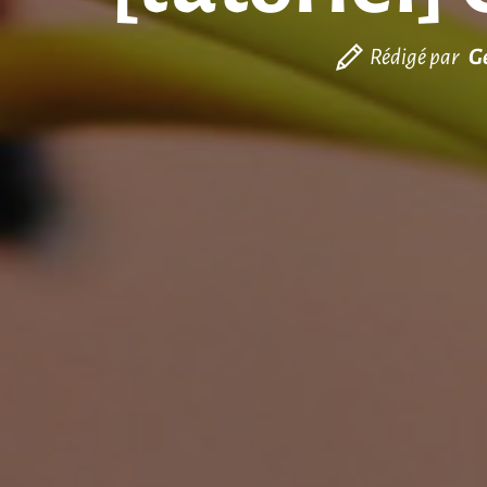
Rédigé par
G