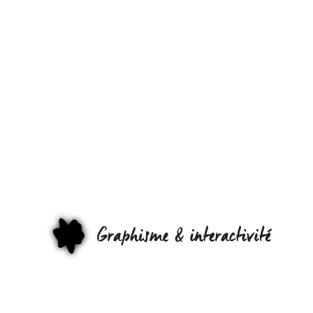
[TUTORIEL
OÙ
CACHER
UNE CLEF
USB ?
GRAPHI