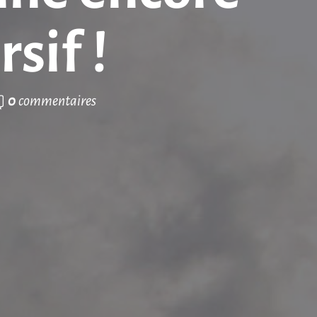
sif !
0
commentaires