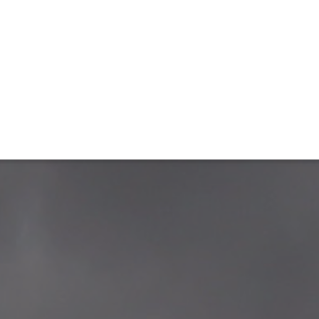
ET
INTERAC