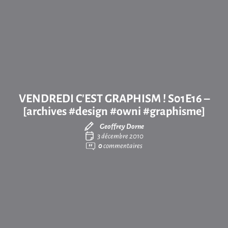
VENDREDI C’EST GRAPHISM ! S01E16 –
[archives #design #owni #graphisme]
Geoffrey Dorne
3 décembre 2010
0
commentaires