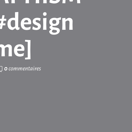
 #design
me]
0
commentaires