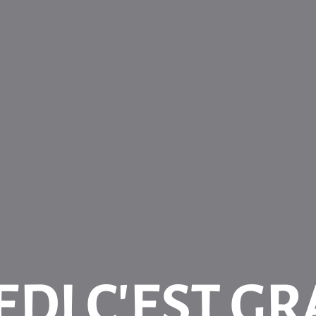
DI C’EST G