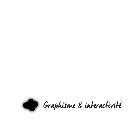
VENDREDI
C’EST
GRAPHISM
S02E05 ! –
[ARCHIVES
#DESIGN
GRAPHI
#OWNI
#GRAPHISM