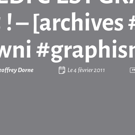
! – [archives
wni #graphis
eoffrey Dorne
Le
4 février 2011