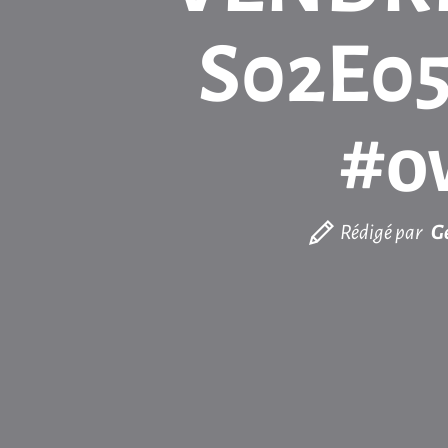
S02E05 
#o
Rédigé par
G