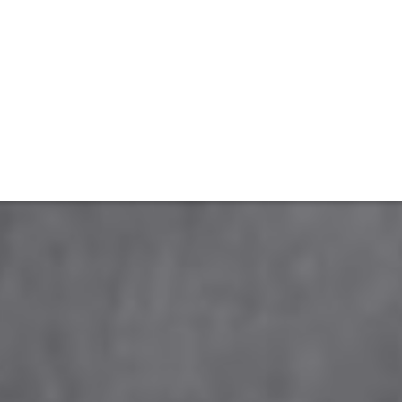
ET
INTERAC