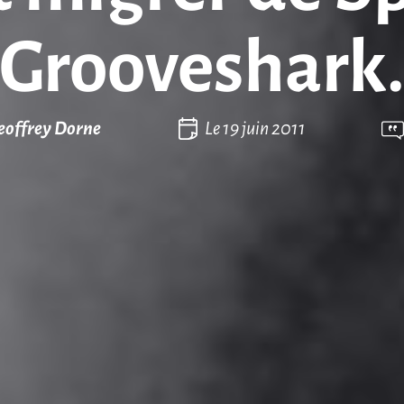
Grooveshark
eoffrey Dorne
Le
19 juin 2011