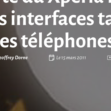
 interfaces t
es téléphone
eoffrey Dorne
Le
15 mars 2011