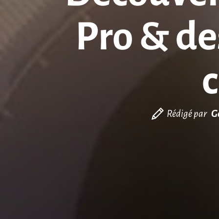
Pro & des
c
Rédigé par
G