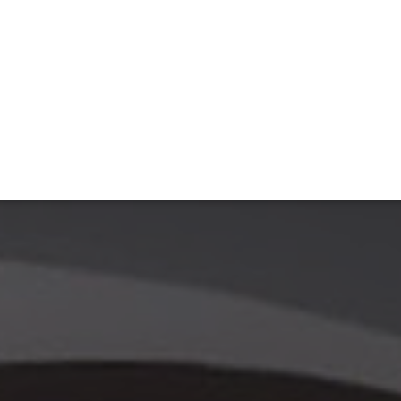
ET
INTERAC