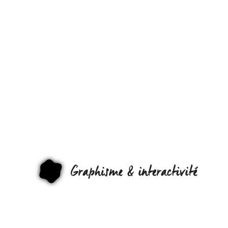
DÉCOUVER
DU XPERIA
PLAY, NEO,
PRO & DES
INTERFACES
TACTILES D
GRAPHI
CES
TÉLÉPHONE