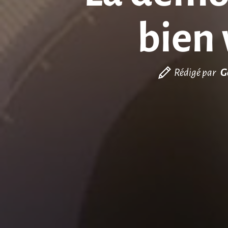
bien 
Rédigé par
G