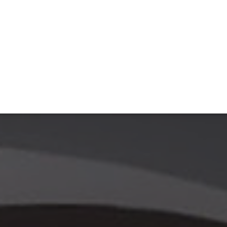
ET
INTERAC