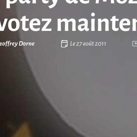
votez mainte
eoffrey Dorne
Le
27 août 2011