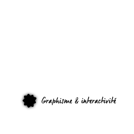
LA DEMO
PARTY DE
MOZILLA ! …
ET BIEN
VOTEZ
GRAPHI
MAINTENANT