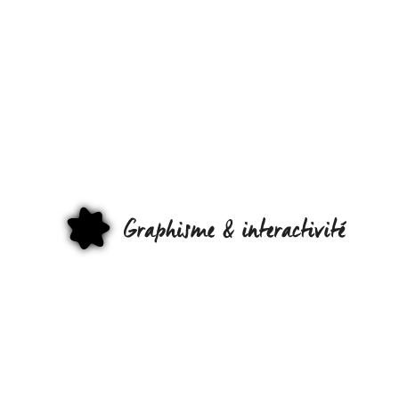
GRAFFITI
&
STREET
ART
GRAPHI
ET